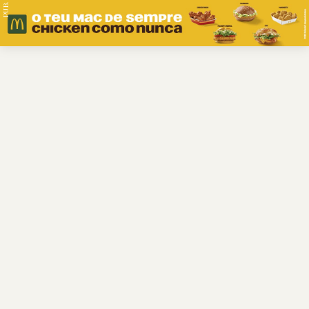
PUB.
Braga
Região
Desporto
Religião
Nacional
Internacional