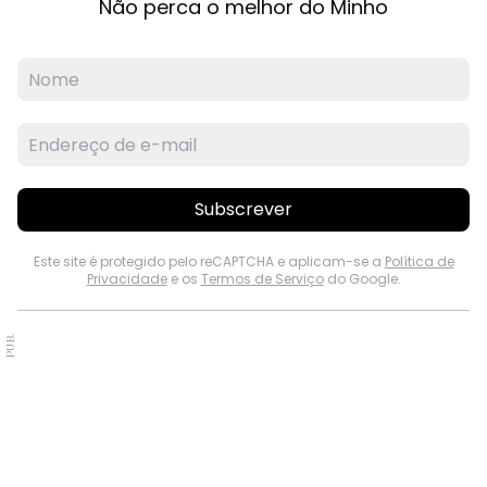
Não perca o melhor do Minho
Subscrever
Este site é protegido pelo reCAPTCHA e aplicam-se a
Política de
Privacidade
e os
Termos de Serviço
do Google.
PUB.