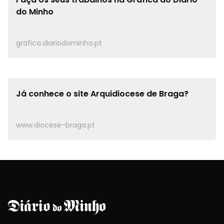
do Minho
grafica.diariodominho.pt
Já conhece o site
Arquidiocese de Braga?
www.diocese-braga.pt