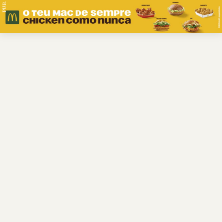
PUB.
Braga
Região
Desporto
Religião
Nacional
Internacional