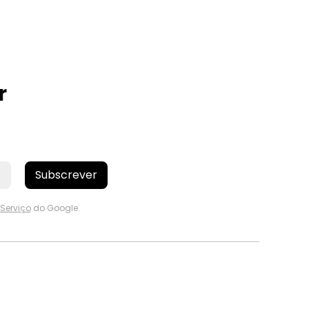
r
Subscrever
Serviço
do Google.