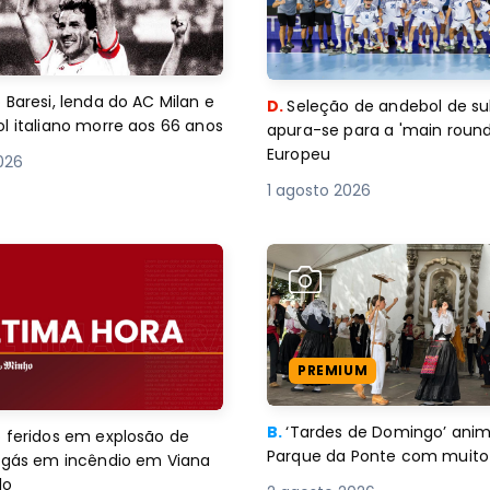
 Baresi, lenda do AC Milan e
D.
Seleção de andebol de su
l italiano morre aos 66 anos
apura-se para a 'main round
Europeu
2026
1 agosto 2026
PREMIUM
B.
‘Tardes de Domingo’ an
 feridos em explosão de
Parque da Ponte com muito 
e gás em incêndio em Viana
lo