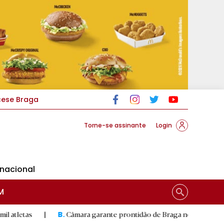
cese Braga
Torne-se assinante
Login
rnacional
M
Câmara garante prontidão de Braga no resgate animal
|
B.
R