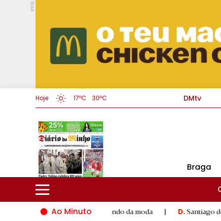
PUB.
DMtv
Hoje
17ºC
30ºC
Braga
Ao Minuto
to e à inovação do mundo da moda
|
Santiago de Compostela in
D.