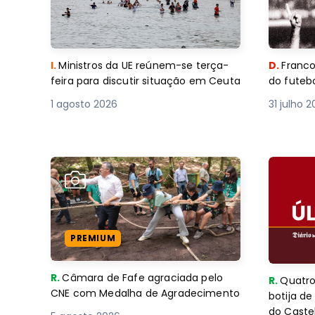
I.
Ministros da UE reúnem-se terça-
D.
Franco
feira para discutir situação em Ceuta
do futebo
1 agosto 2026
31 julho 
PREMIUM
R.
Câmara de Fafe agraciada pelo
R.
Quatro
CNE com Medalha de Agradecimento
botija d
do Caste