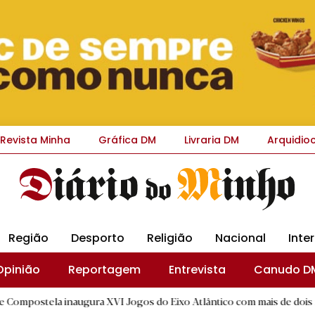
Revista Minha
Gráfica DM
Livraria DM
Arquidio
Região
Desporto
Religião
Nacional
Inte
Opinião
Reportagem
Entrevista
Canudo D
augura XVI Jogos do Eixo Atlântico com mais de dois mil atletas
|