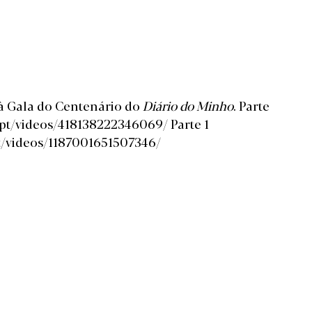
 à Gala do Centenário do
Diário do Minho
. Parte
pt/videos/418138222346069/ Parte 1
t/videos/1187001651507346/