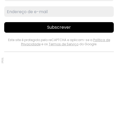
Subscrever
Este site é protegido pelo reCAPTCHA e aplicam-se a
Política de
Privacidade
e os
Termos de Serviço
do Google.
PUB.