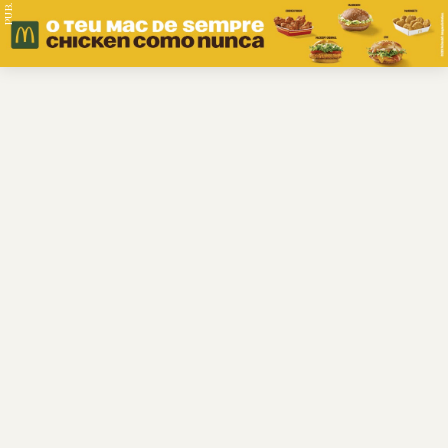
PUB.
Braga
Região
Desporto
Religião
Nacional
Internacional