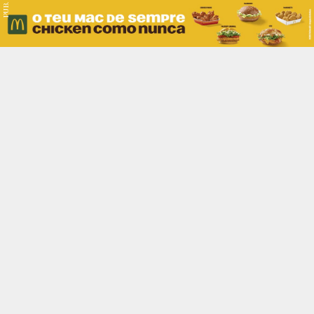
PUB.
Braga
Região
Desporto
Religião
Nacional
Internacional