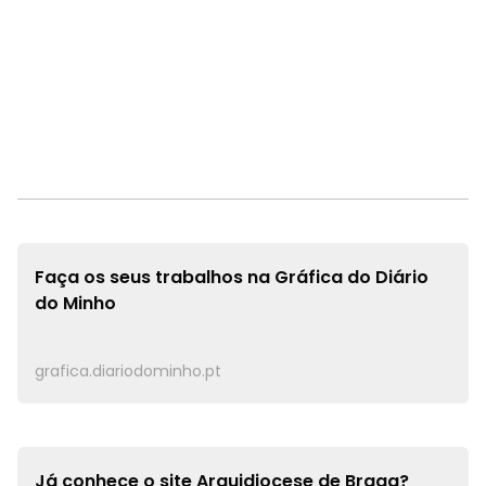
Faça os seus trabalhos na
Gráfica do Diário
do Minho
grafica.diariodominho.pt
Já conhece o site
Arquidiocese de Braga?