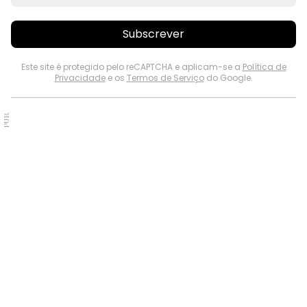
Subscrever
Este site é protegido pelo reCAPTCHA e aplicam-se a
Política de
Privacidade
e os
Termos de Serviço
do Google.
PUB.