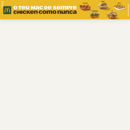
PUB.
Braga
Região
Desporto
Religião
Nacional
Internacional