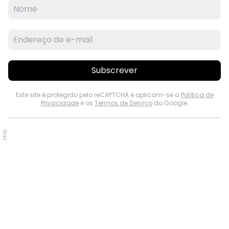
Subscrever
Este site é protegido pelo reCAPTCHA e aplicam-se a
Política de
Privacidade
e os
Termos de Serviço
do Google.
PUB.