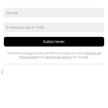
Subscrever
Este site é protegido pelo reCAPTCHA e aplicam-se a
Política de
Privacidade
e os
Termos de Serviço
do Google.
PUB.