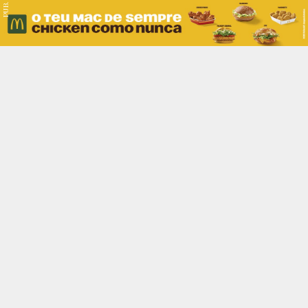
PUB.
Braga
Região
Desporto
Religião
Nacional
Internacional