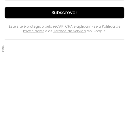
Subscrever
Este site é protegido pelo reCAPTCHA e aplicam-se a
Política de
Privacidade
e os
Termos de Serviço
do Google.
PUB.