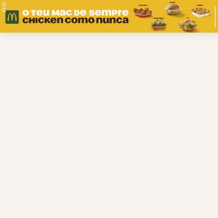
PUB.
Braga
Região
Desporto
Religião
Nacional
Internacional