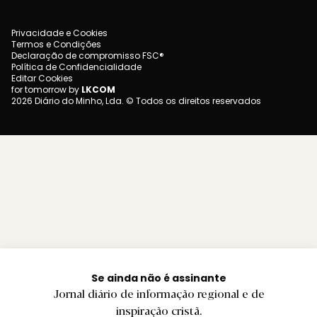
Privacidade e Cookies
Termos e Condições
Declaração de compromisso FSC®
Política de Confidencialidade
Editar Cookies
for tomorrow by
LKCOM
2026 Diário do Minho, Lda. © Todos os direitos reservados
Se ainda não é assinante
Jornal diário de informação regional e de
inspiração cristã.