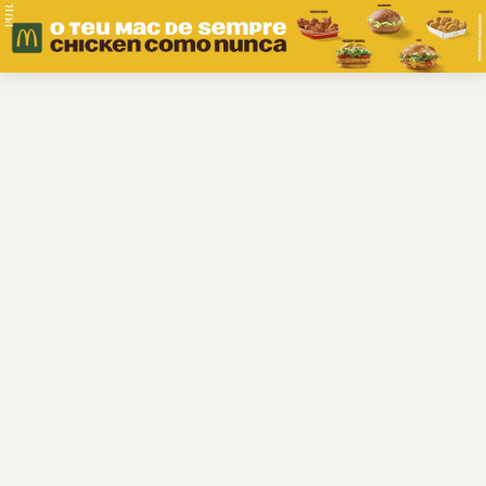
PUB.
Braga
Região
Desporto
Religião
Nacional
Internacional