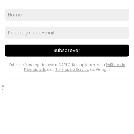
Subscrever
Este site é protegido pelo reCAPTCHA e aplicam-se a
Política de
Privacidade
e os
Termos de Serviço
do Google.
PUB.