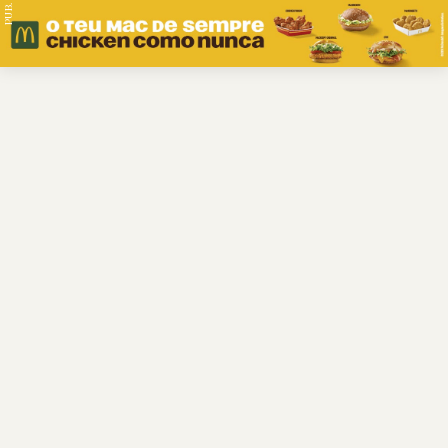
PUB.
Braga
Região
Desporto
Religião
Nacional
Internacional