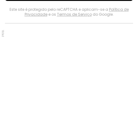
Este site é protegido pelo reCAPTCHA e aplicam-se a
Política de
Privacidade
e os
Termos de Serviço
do Google.
PUB.