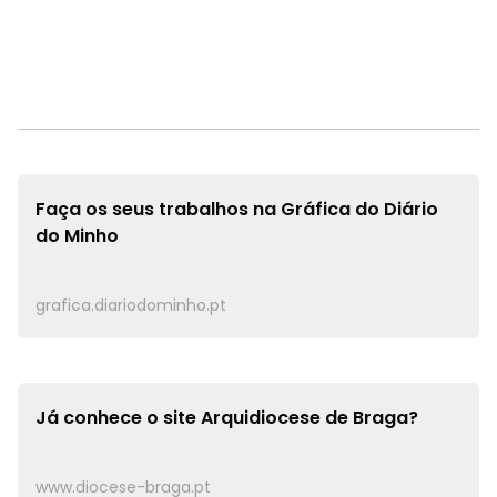
Faça os seus trabalhos na
Gráfica do Diário
do Minho
grafica.diariodominho.pt
Já conhece o site
Arquidiocese de Braga?
www.diocese-braga.pt