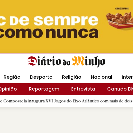
Revista Minha
Gráfica DM
Livraria DM
Arquidio
Região
Desporto
Religião
Nacional
Inte
Opinião
Reportagem
Entrevista
Canudo D
inaugura XVI Jogos do Eixo Atlântico com mais de dois mil atletas