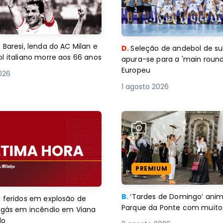
 Baresi, lenda do AC Milan e
D.
Seleção de andebol de su
l italiano morre aos 66 anos
apura-se para a 'main round
Europeu
2026
1 agosto 2026
PREMIUM
B.
‘Tardes de Domingo’ an
 feridos em explosão de
Parque da Ponte com muito 
e gás em incêndio em Viana
lo