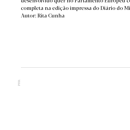
desenvolvido quer no Parlamento Europeu c
completa na edição impressa do Diário do M
Autor: Rita Cunha
PUB.