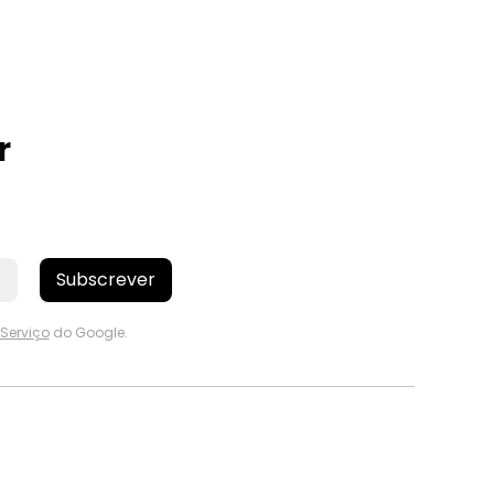
r
Subscrever
Serviço
do Google.