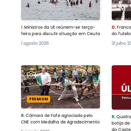
I.
Ministros da UE reúnem-se terça-
D.
Franco
feira para discutir situação em Ceuta
do futebo
1 agosto 2026
31 julho 
PREMIUM
R.
Câmara de Fafe agraciada pelo
R.
Quatro
CNE com Medalha de Agradecimento
botija d
do Caste