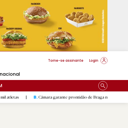
cese Braga
Torne-se assinante
Login
rnacional
M
|
Câmara garante prontidão de Braga no resgate animal
|
B.