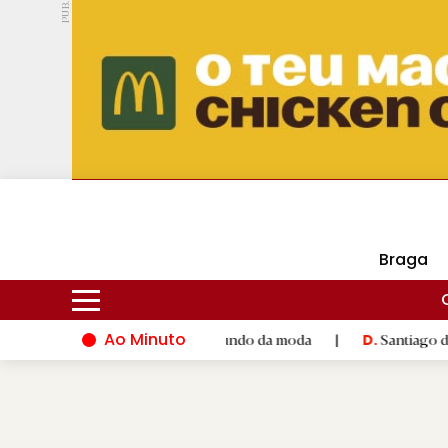
PUB.
DMtv
Hoje
15ºC
30ºC
Braga
Ao Minuto
ento e à inovação do mundo da moda
|
Santiago de Compostela 
D.