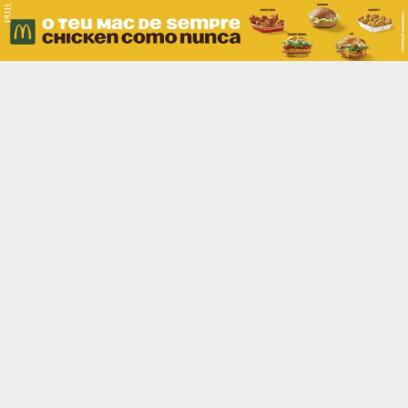
PUB.
Braga
Região
Desporto
Religião
Nacional
Internacional