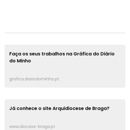
Faça os seus trabalhos na
Gráfica do Diário
do Minho
grafica.diariodominho.pt
Já conhece o site
Arquidiocese de Braga?
www.diocese-braga.pt