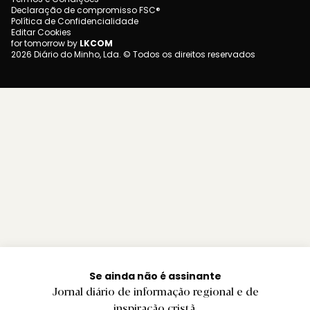
Declaração de compromisso FSC®
Política de Confidencialidade
Editar Cookies
for tomorrow by
LKCOM
2026 Diário do Minho, Lda. © Todos os direitos reservados
Se ainda não é assinante
Jornal diário de informação regional e de
inspiração cristã.