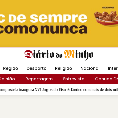
Revista Minha
Gráfica DM
Livraria DM
Arquidio
Região
Desporto
Religião
Nacional
Inte
Opinião
Reportagem
Entrevista
Canudo D
ugura XVI Jogos do Eixo Atlântico com mais de dois mil atletas
|