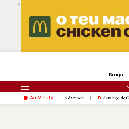
PUB.
DMtv
Hoje
16ºC
28ºC
Braga
Ao Minuto
o e à inovação do mundo da moda
|
Santiago de Compostela ina
D.