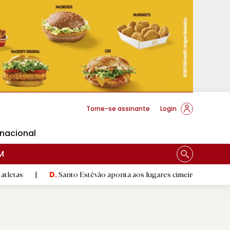
cese Braga
Torne-se assinante
Login
rnacional
M
Santo Estêvão aponta aos lugares cimeiros da Honra
|
S
D.
D.