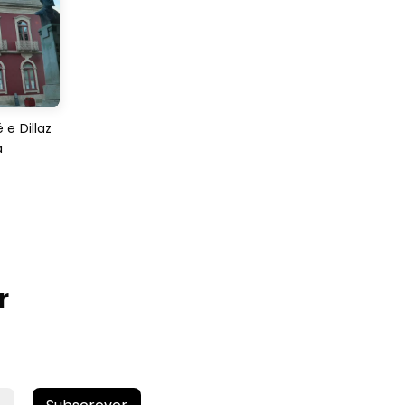
e Dillaz
a
r