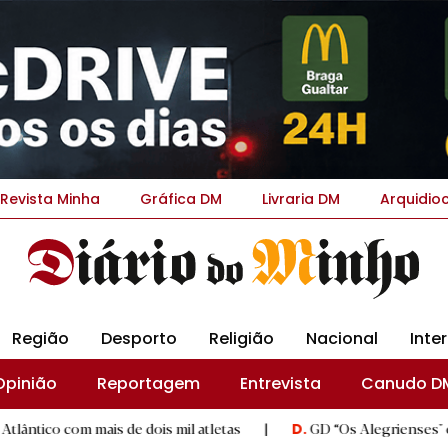
Revista Minha
Gráfica DM
Livraria DM
Arquidio
Região
Desporto
Religião
Nacional
Inte
Opinião
Reportagem
Entrevista
Canudo D
 mais de dois mil atletas
|
GD “Os Alegrienses" celebra 50 a
D.