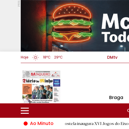
PUB.
DMtv
Hoje
18ºC
29ºC
Braga
Ao Minuto
Santiago de Compostela inaugura XVI Jogos do Eixo Atlântico com
D.