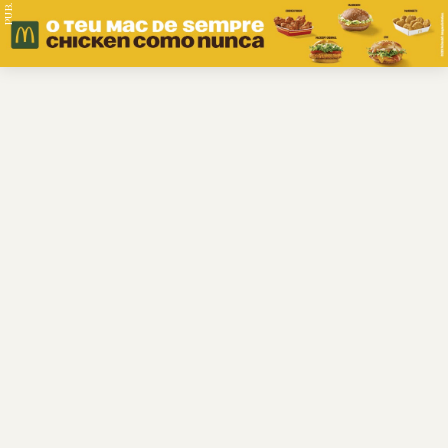
PUB.
Braga
Região
Desporto
Religião
Nacional
Internacional