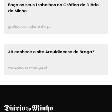
Faça os seus trabalhos na
Gráfica do Diário
do Minho
grafica.diariodominho.pt
Já conhece o site
Arquidiocese de Braga?
www.diocese-braga.pt