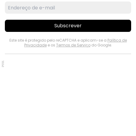
Subscrever
Este site é protegido pelo reCAPTCHA e aplicam-se a
Política de
Privacidade
e os
Termos de Serviço
do Google.
PUB.