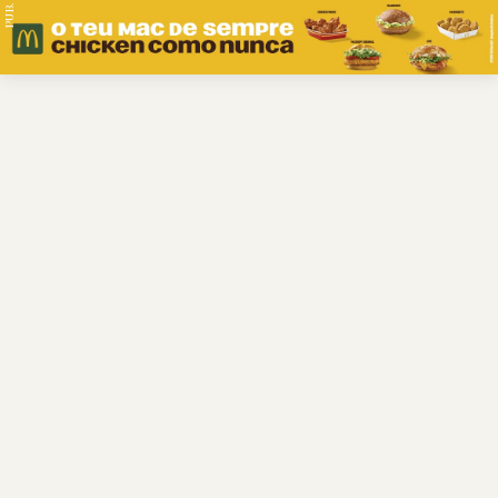
PUB.
Braga
Região
Desporto
Religião
Nacional
Internacional