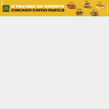
PUB.
Braga
Região
Desporto
Religião
Nacional
Internacional