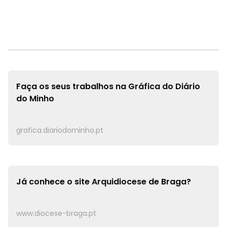
Faça os seus trabalhos na
Gráfica do Diário
do Minho
grafica.diariodominho.pt
Já conhece o site
Arquidiocese de Braga?
www.diocese-braga.pt