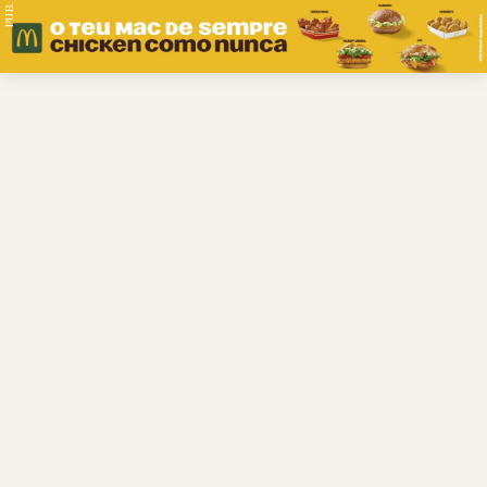
PUB.
Braga
Região
Desporto
Religião
Nacional
Internacional