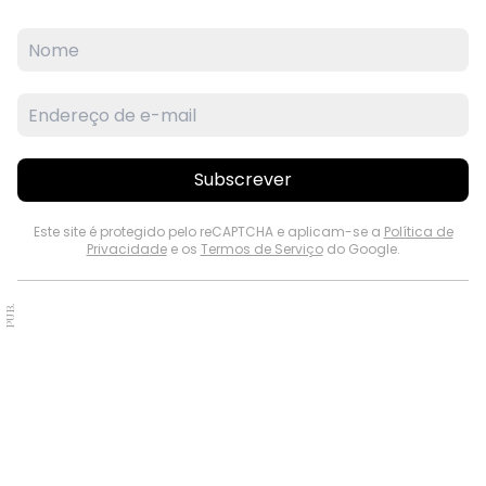
Subscrever
Este site é protegido pelo reCAPTCHA e aplicam-se a
Política de
Privacidade
e os
Termos de Serviço
do Google.
PUB.