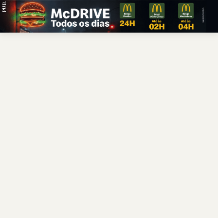
PUB.
Braga
Região
Desporto
Religião
Nacional
Internacional