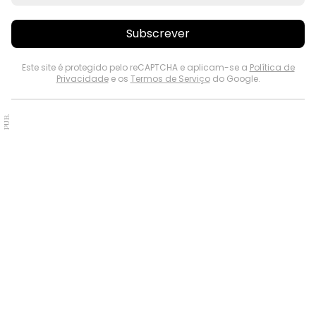
Subscrever
Este site é protegido pelo reCAPTCHA e aplicam-se a
Política de
Privacidade
e os
Termos de Serviço
do Google.
PUB.