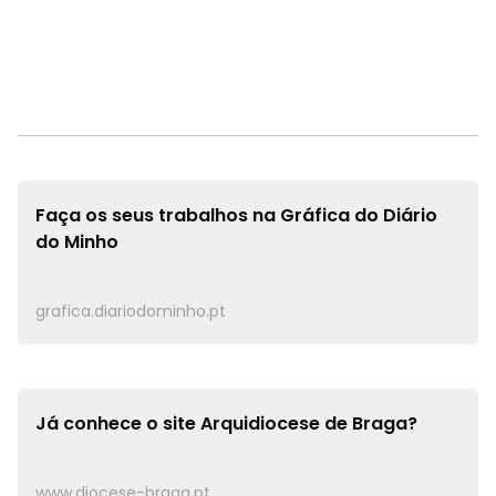
Faça os seus trabalhos na
Gráfica do Diário
do Minho
grafica.diariodominho.pt
Já conhece o site
Arquidiocese de Braga?
www.diocese-braga.pt