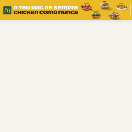
PUB.
Braga
Região
Desporto
Religião
Nacional
Internacional