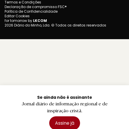
Termos e Condições
Declaração de compromisso FSC®
Política de Confidencialidade
Editar Cookies
for tomorrow by
LKCOM
2026 Diário do Minho, Lda. © Todos os direitos reservados
Se ainda não é assinante
Jornal diário de informação regional e de
inspiração cristã.
Assine já