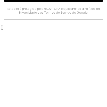
Este site é protegido pelo reCAPTCHA e aplicam-se a
Política de
Privacidade
e os
Termos de Serviço
do Google.
PUB.