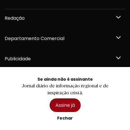
Redação
Departamento Comercial
Publicidade
Se ainda não é assinante
Jornal diário de informação regional e de
Privacidade e Cookies
inspiração cristã.
Termos e Condições
Declaração de compromisso FSC®
Política de Confidencialidade
Assine já
Editar Cookies
for tomorrow by
LKCOM
2026 Diário do Minho, Lda. © Todos os direitos reservados
Fechar