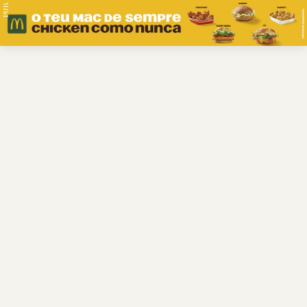
PUB.
Braga
Região
Desporto
Religião
Nacional
Internacional