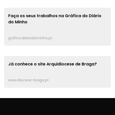
Faça os seus trabalhos na
Gráfica do Diário
do Minho
grafica.diariodominho.pt
Já conhece o site
Arquidiocese de Braga?
www.diocese-braga.pt