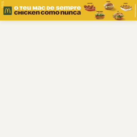
PUB.
Braga
Região
Desporto
Religião
Nacional
Internacional