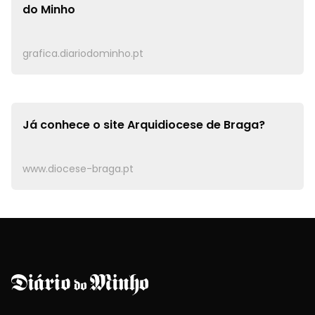
do Minho
grafica.diariodominho.pt
Já conhece o site
Arquidiocese de Braga?
www.diocese-braga.pt