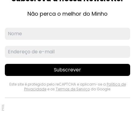
Não perca o melhor do Minho
Subscrever
Este site é protegido pelo reCAPTCHA e aplicam-se a
Política de
Privacidade
e os
Termos de Serviço
do Google.
PUB.