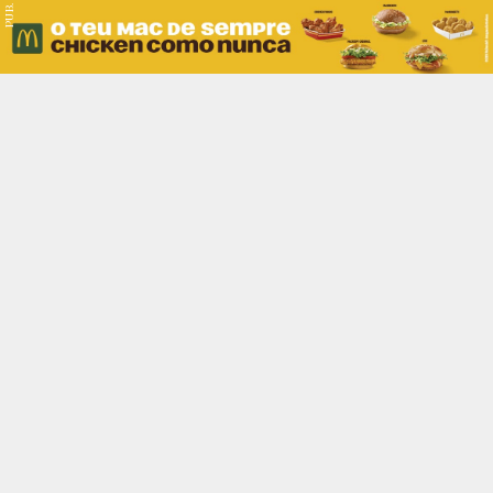
PUB.
Braga
Região
Desporto
Religião
Nacional
Internacional