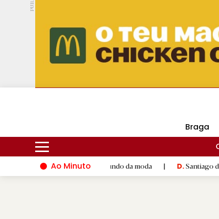
PUB.
DMtv
Hoje
16ºC
25ºC
Braga
Ao Minuto
talento e à inovação do mundo da moda
|
Santiago de Composte
D.