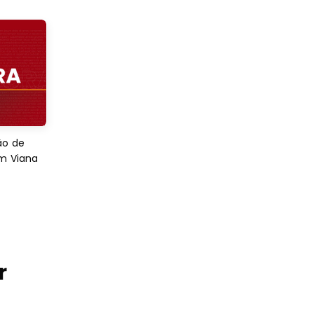
ão de
em Viana
r