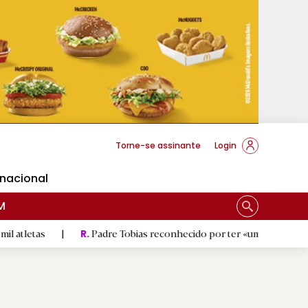
cese Braga
Torne-se assinante
Login
rnacional
M
s
|
Padre Tobias reconhecido por ter «um coração sempre abe
R.