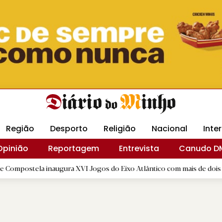
Revista Minha
Gráfica DM
Livraria DM
Arquidio
Região
Desporto
Religião
Nacional
Inte
Opinião
Reportagem
Entrevista
Canudo D
la inaugura XVI Jogos do Eixo Atlântico com mais de dois mil atleta