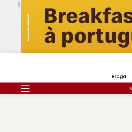
PUB.
DMtv
Hoje
16ºC
29ºC
Braga