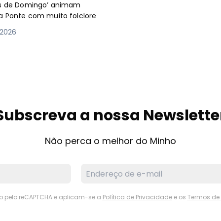
a Ponte com muito folclore
 2026
Subscreva a nossa Newslette
Não perca o melhor do Minho
ido pelo reCAPTCHA e aplicam-se a
Política de Privacidade
e os
Termos de 