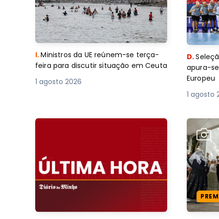
D.
Seleçã
I.
Ministros da UE reúnem-se terça-
apura-se
feira para discutir situação em Ceuta
Europeu
1 agosto 2026
1 agosto 
PREM
R.
Quatro feridos em explosão de
B.
‘Tard