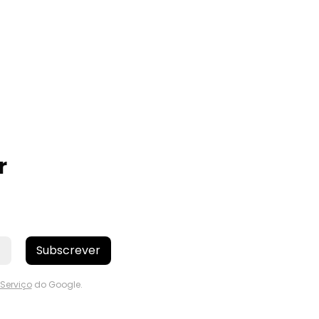
r
Subscrever
Serviço
do Google.