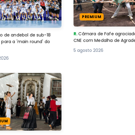
PREMIUM
o de andebol de sub-18
R.
Câmara de Fafe agraciad
 para a 'main round' do
CNE com Medalha de Agra
5 agosto 2026
2026
IUM
es de Domingo’ animam