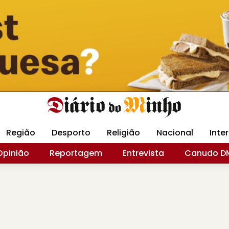
Revista Minha
Gráfica DM
Livraria DM
Arquidio
Região
Desporto
Religião
Nacional
Inte
Opinião
Reportagem
Entrevista
Canudo D