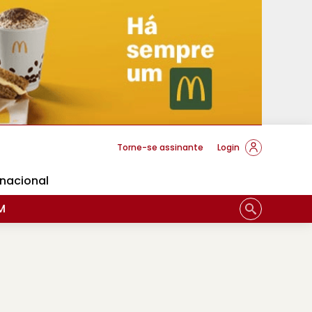
cese Braga
Torne-se assinante
Login
rnacional
M