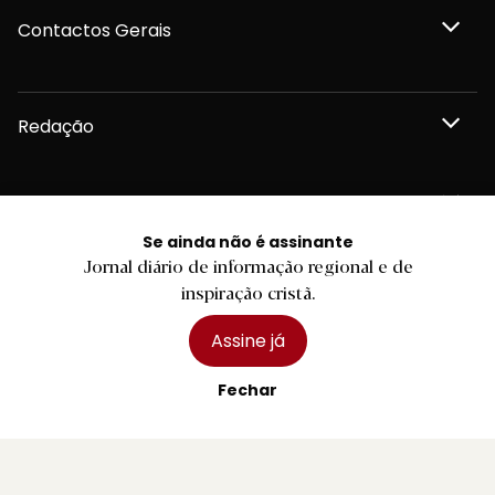
Contactos Gerais
Redação
Departamento Comercial
Se ainda não é assinante
Jornal diário de informação regional e de
Publicidade
inspiração cristã.
Assine já
Fechar
Privacidade e Cookies
Termos e Condições
Declaração de compromisso FSC®
Política de Confidencialidade
Editar Cookies
for tomorrow by
LKCOM