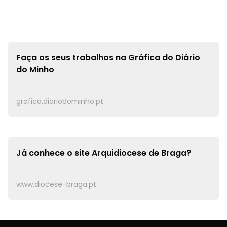
Faça os seus trabalhos na
Gráfica do Diário
do Minho
grafica.diariodominho.pt
Já conhece o site
Arquidiocese de Braga?
www.diocese-braga.pt