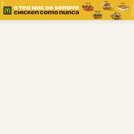
PUB.
Braga
Região
Desporto
Religião
Nacional
Internacional