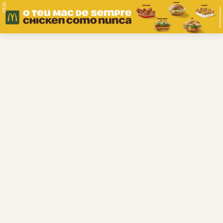
PUB.
Braga
Região
Desporto
Religião
Nacional
Internacional