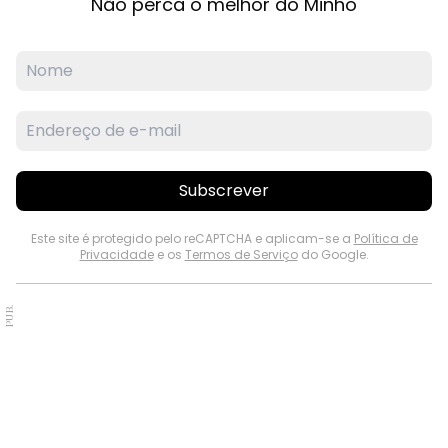
Não perca o melhor do Minho
Subscrever
Este site é protegido pelo reCAPTCHA e aplicam-se a
Política de
Privacidade
e os
Termos de Serviço
do Google.
PUB.