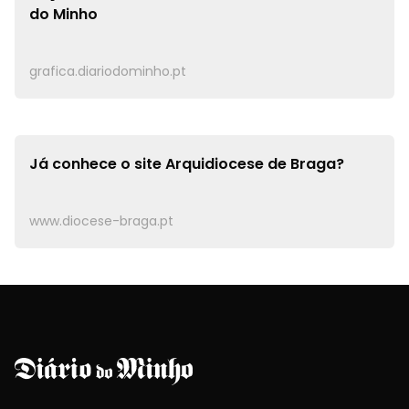
do Minho
grafica.diariodominho.pt
Já conhece o site
Arquidiocese de Braga?
www.diocese-braga.pt