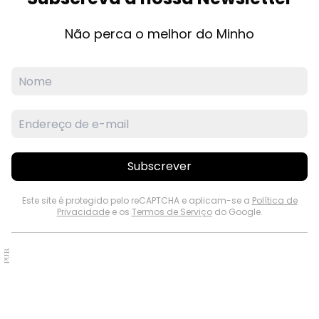
Não perca o melhor do Minho
Subscrever
Este site é protegido pelo reCAPTCHA e aplicam-se a
Política de
Privacidade
e os
Termos de Serviço
do Google.
PUB.