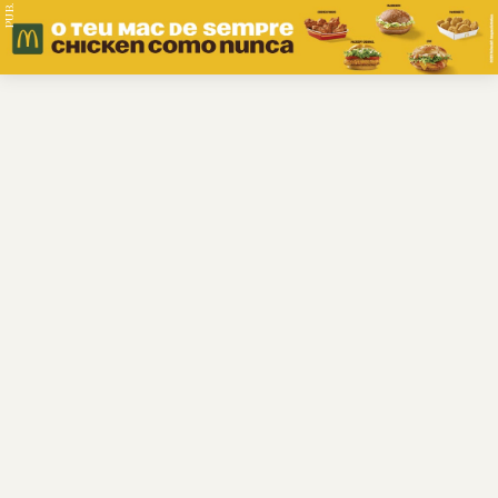
PUB.
Braga
Região
Desporto
Religião
Nacional
Internacional