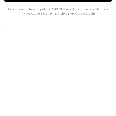
Este site é protegido pelo reCAPTCHA e aplicam-se a
Política de
Privacidade
e os
Termos de Serviço
do Google.
PUB.