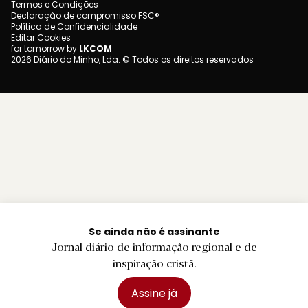
Termos e Condições
Declaração de compromisso FSC®
Política de Confidencialidade
Editar Cookies
for tomorrow by
LKCOM
2026 Diário do Minho, Lda. © Todos os direitos reservados
Se ainda não é assinante
Jornal diário de informação regional e de
inspiração cristã.
Assine já