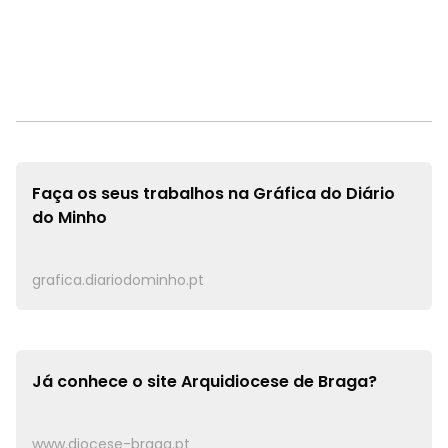
Faça os seus trabalhos na
Gráfica do Diário
do Minho
grafica.diariodominho.pt
Já conhece o site
Arquidiocese de Braga?
www.diocese-braga.pt