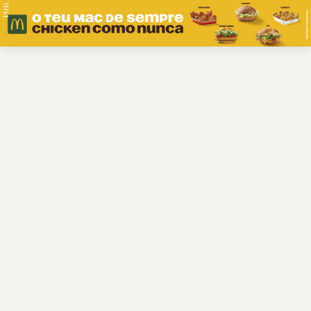
PUB.
Braga
Região
Desporto
Religião
Nacional
Internacional