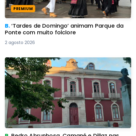
PREMIUM
B.
‘Tardes de Domingo’ animam Parque da
Ponte com muito folclore
2 agosto 2026
R.
Pedro Abrunhosa, Camané e Dillaz nas