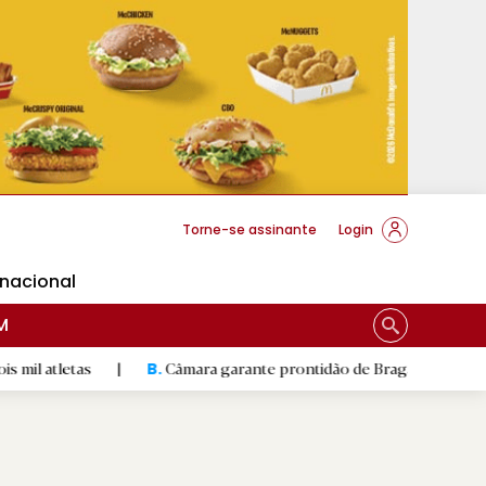
cese Braga
Torne-se assinante
Login
rnacional
M
s
|
Câmara garante prontidão de Braga no resgate animal
|
B.