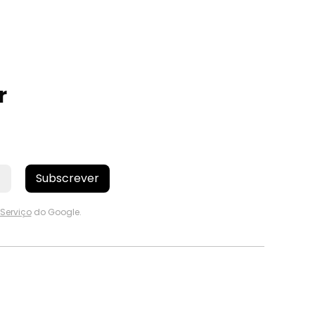
r
Subscrever
Serviço
do Google.