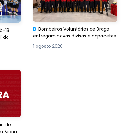
B.
Bombeiros Voluntários de Braga
b-18
entregam novas divisas e capacetes
' do
1 agosto 2026
ão de
em Viana