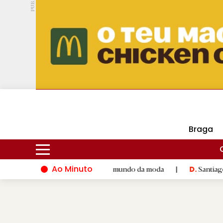
PUB.
DMtv
Hoje
16ºC
25ºC
Braga
Ao Minuto
talento e à inovação do mundo da moda
|
Santiago de Composte
D.