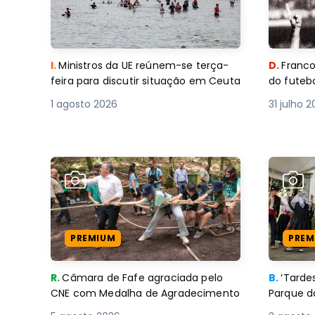
I.
Ministros da UE reúnem-se terça-
D.
Franco
feira para discutir situação em Ceuta
do futebo
1 agosto 2026
31 julho 
PREMIUM
PREM
R.
Câmara de Fafe agraciada pelo
B.
‘Tard
CNE com Medalha de Agradecimento
Parque d