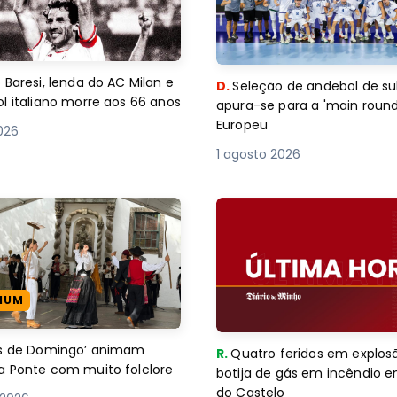
 Baresi, lenda do AC Milan e
D.
Seleção de andebol de su
l italiano morre aos 66 anos
apura-se para a 'main round
Europeu
2026
1 agosto 2026
IUM
es de Domingo’ animam
R.
Quatro feridos em explos
a Ponte com muito folclore
botija de gás em incêndio 
do Castelo