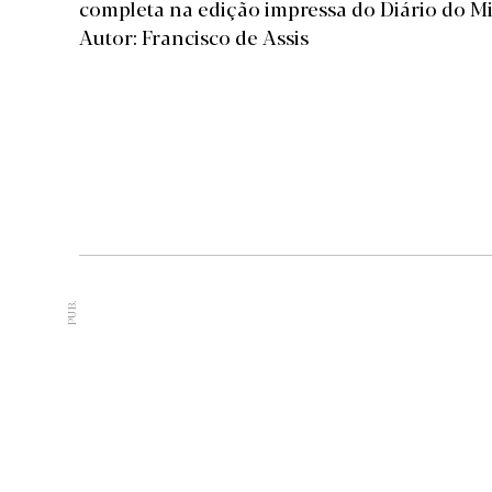
completa na edição impressa do Diário do M
Autor: Francisco de Assis
PUB.