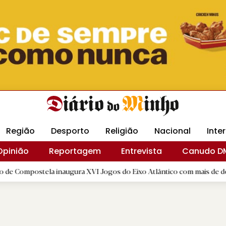
Revista Minha
Gráfica DM
Livraria DM
Arquidio
Região
Desporto
Religião
Nacional
Inte
Opinião
Reportagem
Entrevista
Canudo D
la inaugura XVI Jogos do Eixo Atlântico com mais de dois mil atleta