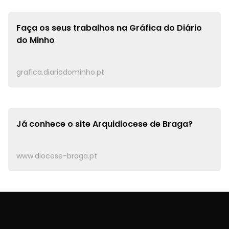
Faça os seus trabalhos na
Gráfica do Diário
do Minho
grafica.diariodominho.pt
Já conhece o site
Arquidiocese de Braga?
www.diocese-braga.pt