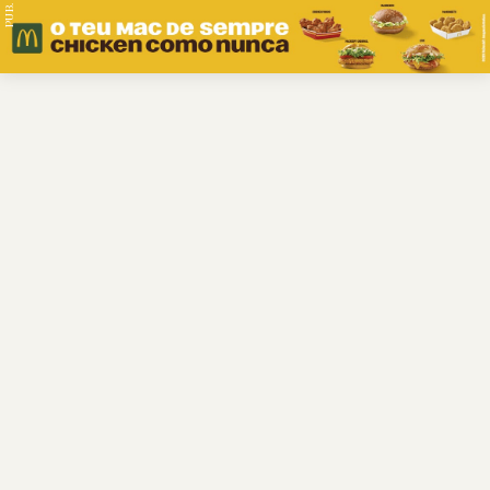
PUB.
Braga
Região
Desporto
Religião
Nacional
Internacional