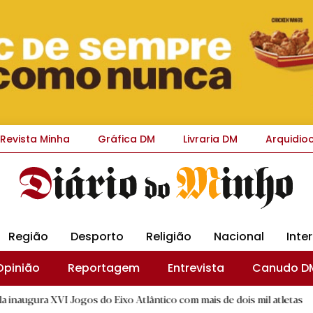
Revista Minha
Gráfica DM
Livraria DM
Arquidio
Região
Desporto
Religião
Nacional
Inte
Opinião
Reportagem
Entrevista
Canudo D
ogos do Eixo Atlântico com mais de dois mil atletas
|
Flor D
D.