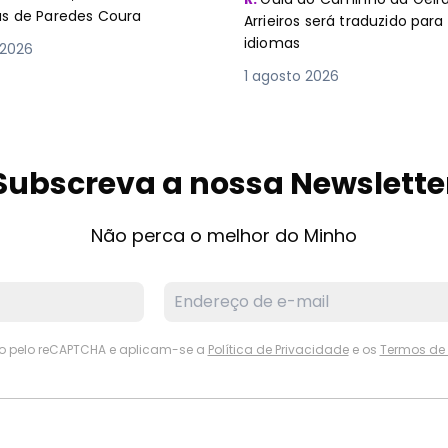
as de Paredes Coura
Arrieiros será traduzido para
idiomas
 2026
1 agosto 2026
Subscreva a nossa Newslette
Não perca o melhor do Minho
ido pelo reCAPTCHA e aplicam-se a
Política de Privacidade
e os
Termos de 