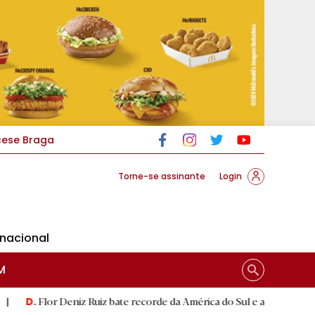
cese Braga
Torne-se assinante
Login
rnacional
M
eniz Ruiz bate recorde da América do Sul e alcança segunda melhor 