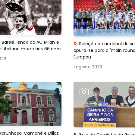
 Baresi, lenda do AC Milan e
D.
Seleção de andebol de su
l italiano morre aos 66 anos
apura-se para a 'main round
Europeu
2026
1 agosto 2026
Abrunhosa, Camané e Dillaz
R.
Guia do Caminho da Geira