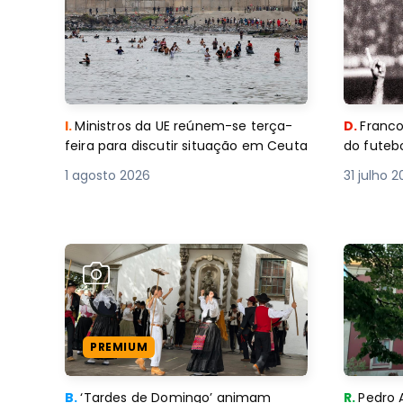
I.
Ministros da UE reúnem-se terça-
D.
Franco
feira para discutir situação em Ceuta
do futebo
1 agosto 2026
31 julho 
PREMIUM
B.
‘Tardes de Domingo’ animam
R.
Pedro 