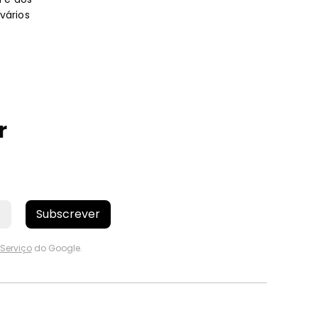
 vários
r
Subscrever
Serviço
do Google.