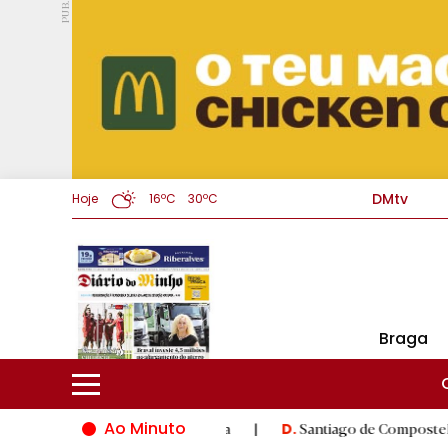
PUB.
DMtv
Hoje
16ºC
30ºC
Braga
Ao Minuto
ação do mundo da moda
|
Santiago de Compostela inaugura XVI J
D.