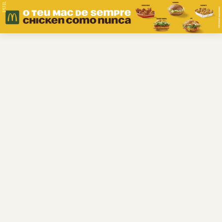
PUB.
Braga
Região
Desporto
Religião
Nacional
Internacional