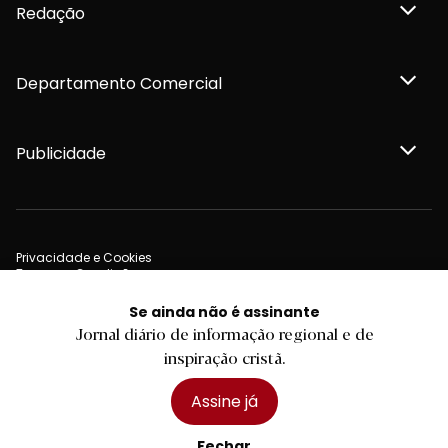
Redação
Departamento Comercial
Publicidade
Privacidade e Cookies
Termos e Condições
Declaração de compromisso FSC®
Política de Confidencialidade
Se ainda não é assinante
Editar Cookies
Jornal diário de informação regional e de
for tomorrow by
LKCOM
2026 Diário do Minho, Lda. © Todos os direitos reservados
inspiração cristã.
Assine já
Fechar