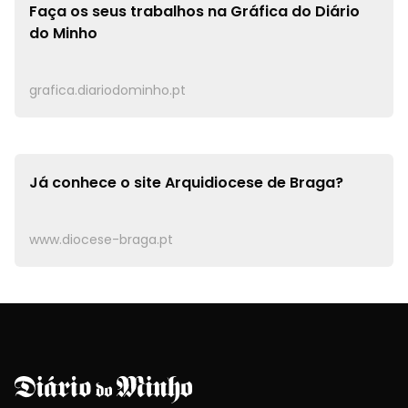
Faça os seus trabalhos na
Gráfica do Diário
do Minho
grafica.diariodominho.pt
Já conhece o site
Arquidiocese de Braga?
www.diocese-braga.pt