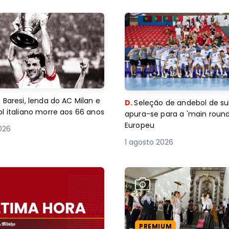
 Baresi, lenda do AC Milan e
D.
Seleção de andebol de su
l italiano morre aos 66 anos
apura-se para a 'main round
Europeu
2026
1 agosto 2026
PREMIUM