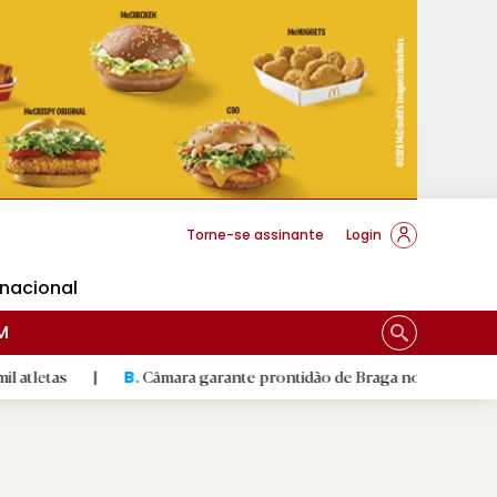
cese Braga
Torne-se assinante
Login
rnacional
M
Câmara garante prontidão de Braga no resgate animal
|
B.
R.