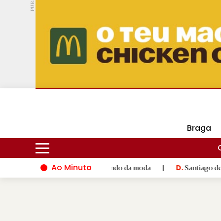
PUB.
DMtv
Hoje
17ºC
30ºC
Braga
Ao Minuto
o e à inovação do mundo da moda
|
Santiago de Compostela in
D.