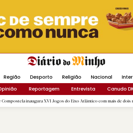
Revista Minha
Gráfica DM
Livraria DM
Arquidio
Região
Desporto
Religião
Nacional
Inte
Opinião
Reportagem
Entrevista
Canudo D
augura XVI Jogos do Eixo Atlântico com mais de dois mil atletas
|