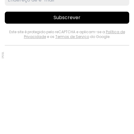
Subscrever
Este site é protegido pelo reCAPTCHA e aplicam-se a
Política de
Privacidade
e os
Termos de Serviço
do Google.
PUB.