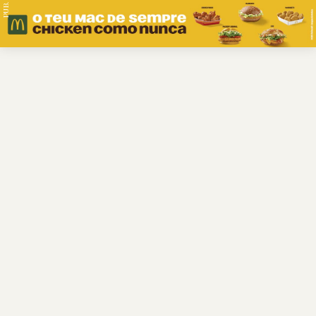
PUB.
Braga
Região
Desporto
Religião
Nacional
Internacional