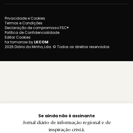
Privacidade e Cookies
Termos e Condições
Declaração de compromisso FSC®
Política de Confidencialidade
Editar Cookies
for tomorrow by
LKCOM
2026 Diário do Minho, Lda. © Todos os direitos reservados
Se ainda não é assinante
Jornal diário de informação regional e de
inspiração cristã.