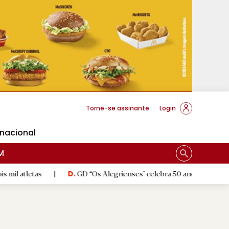
cese Braga
Torne-se assinante
Login
rnacional
M
|
GD “Os Alegrienses" celebra 50 anos a sonhar com «casa pr
D.