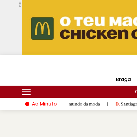
PUB.
DMtv
Hoje
18ºC
29ºC
Braga
Ao Minuto
lento e à inovação do mundo da moda
|
Santiago de Compostela
D.