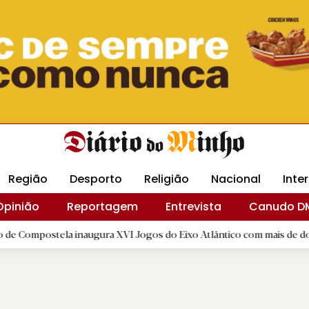
Revista Minha
Gráfica DM
Livraria DM
Arquidio
Região
Desporto
Religião
Nacional
Inte
Opinião
Reportagem
Entrevista
Canudo D
 inaugura XVI Jogos do Eixo Atlântico com mais de dois mil atletas