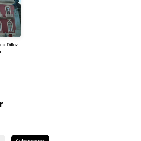
e Dillaz
a
r