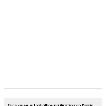
Faça os seus trabalhos na
Gráfica do Diário