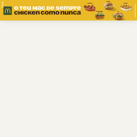
PUB.
Braga
Região
Desporto
Religião
Nacional
Internacional