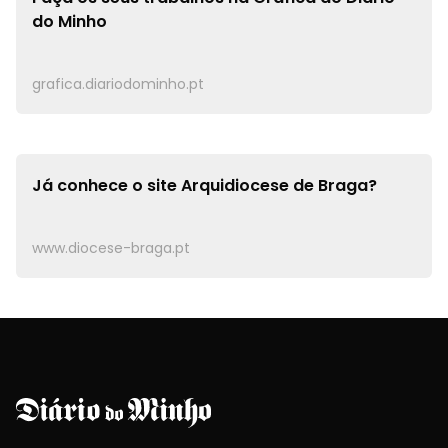
do Minho
grafica.diariodominho.pt
Já conhece o site
Arquidiocese de Braga?
www.diocese-braga.pt