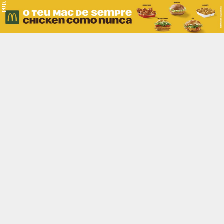
PUB.
Braga
Região
Desporto
Religião
Nacional
Internacional