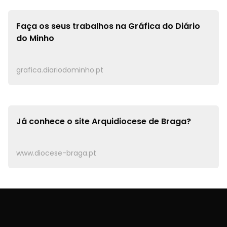
Faça os seus trabalhos na
Gráfica do Diário
do Minho
grafica.diariodominho.pt
Já conhece o site
Arquidiocese de Braga?
www.diocese-braga.pt