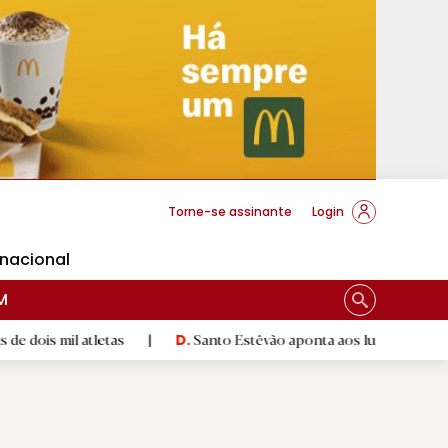
cese Braga
Torne-se assinante
Login
rnacional
M
tletas
|
Santo Estêvão aponta aos lugares cimeiros da Honra
D.