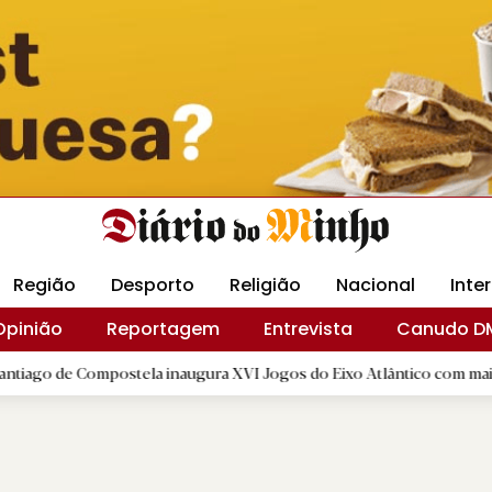
Revista Minha
Gráfica DM
Livraria DM
Arquidio
Região
Desporto
Religião
Nacional
Inte
Opinião
Reportagem
Entrevista
Canudo D
postela inaugura XVI Jogos do Eixo Atlântico com mais de dois mil a