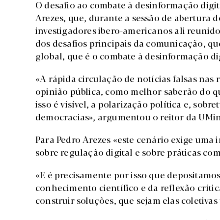
O desafio ao combate à desinformação digit
Arezes, que, durante a sessão de abertura 
investigadores ibero-americanos ali reuni
dos desafios principais da comunicação, q
global, que é o combate à desinformação dig
«A rápida circulação de notícias falsas nas 
opinião pública, como melhor saberão do qu
isso é visível, a polarização política e, sob
democracias», argumentou o reitor da UMi
Para Pedro Arezes «este cenário exige uma in
sobre regulação digital e sobre práticas c
«E é precisamente por isso que depositamo
conhecimento científico e da reflexão crític
construir soluções, que sejam elas coletiv