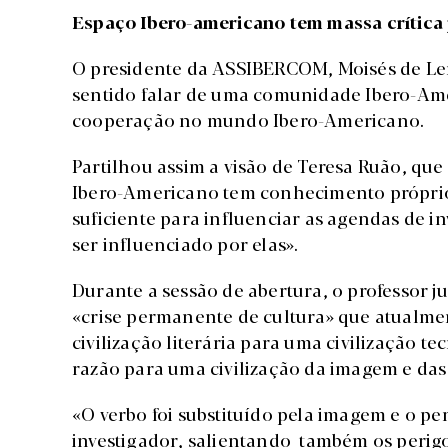
Espaço Ibero-americano tem massa crítica p
O presidente da ASSIBERCOM, Moisés de Le
sentido falar de uma comunidade Ibero-Ame
cooperação no mundo Ibero-Americano.
Partilhou assim a visão de Teresa Ruão, qu
Ibero-Americano tem conhecimento próprio,
suficiente para influenciar as agendas de i
ser influenciado por elas».
Durante a sessão de abertura, o professo
«crise permanente de cultura» que atualmen
civilização literária para uma civilização te
razão para uma civilização da imagem e da
«O verbo foi substituído pela imagem e o 
investigador, salientando também os perigos