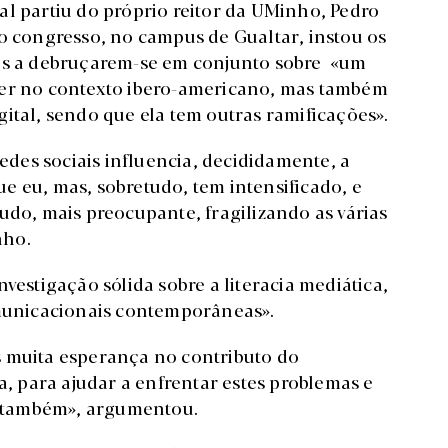
al partiu do próprio reitor da UMinho, Pedro
do congresso, no campus de Gualtar, instou os
dos a debruçarem-se em conjunto sobre «um
uer no contexto ibero-americano, mas também
ital, sendo que ela tem outras ramificações».
redes sociais influencia, decididamente, a
e eu, mas, sobretudo, tem intensificado, e
retudo, mais preocupante, fragilizando as várias
nho.
vestigação sólida sobre a literacia mediática,
omunicacionais contemporâneas».
s muita esperança no contributo do
a, para ajudar a enfrentar estes problemas e
as também», argumentou.