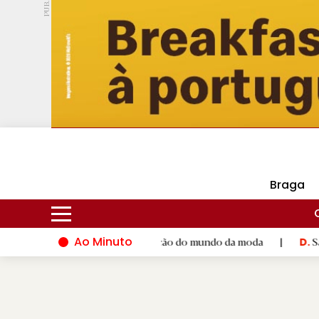
PUB.
DMtv
Hoje
16ºC
28ºC
Braga
Ao Minuto
o ao talento e à inovação do mundo da moda
|
Santiago de Com
D.