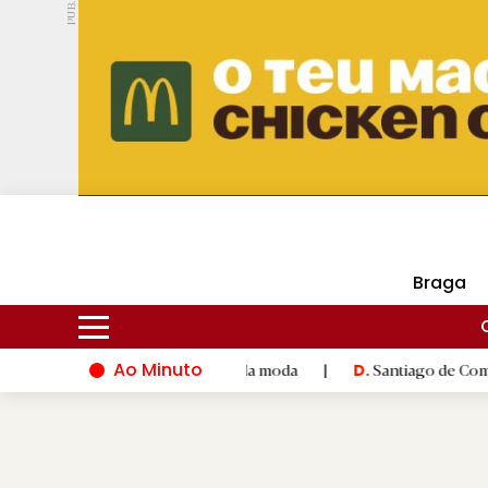
PUB.
DMtv
Braga
Ao Minuto
 à inovação do mundo da moda
|
Santiago de Compostela inaugu
D.