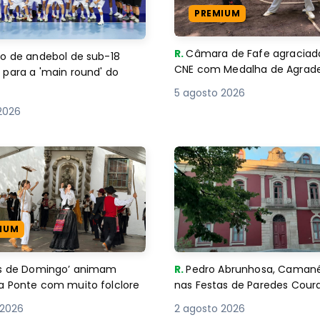
PREMIUM
R.
Câmara de Fafe agraciad
o de andebol de sub-18
CNE com Medalha de Agra
 para a 'main round' do
5 agosto 2026
2026
IUM
es de Domingo’ animam
R.
Pedro Abrunhosa, Camané 
a Ponte com muito folclore
nas Festas de Paredes Cour
 2026
2 agosto 2026