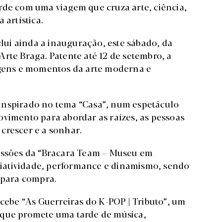
rde com uma viagem que cruza arte, ciência,
 artística.
ui ainda a inauguração, este sábado, da
rte Braga. Patente até 12 de setembro, a
uagens e momentos da arte moderna e
S, inspirado no tema “Casa”, num espetáculo
ovimento para abordar as raízes, as pessoas
crescer e a sonhar.
sessões da “Bracara Team – Museu em
iatividade, performance e dinamismo, sendo
s para compra.
ecebe “As Guerreiras do K-POP | Tributo”, um
 que promete uma tarde de música,