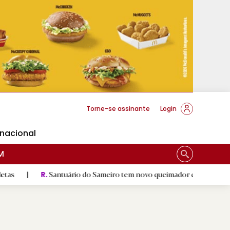
cese Braga
Torne-se assinante
Login
rnacional
M
Santuário do Sameiro tem novo queimador e escultura de Nossa Sen
.