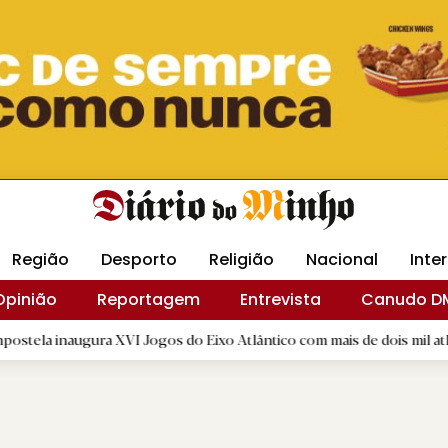
Revista Minha
Gráfica DM
Livraria DM
Arquidio
Região
Desporto
Religião
Nacional
Inte
Opinião
Reportagem
Entrevista
Canudo D
ra XVI Jogos do Eixo Atlântico com mais de dois mil atletas
|
R