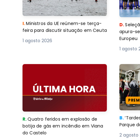
I.
Ministros da UE reúnem-se terça-
D.
Seleçã
feira para discutir situação em Ceuta
apura-se
Europeu
1 agosto 2026
1 agosto 
PREM
B.
‘Tard
R.
Quatro feridos em explosão de
Parque d
botija de gás em incêndio em Viana
do Castelo
2 agosto