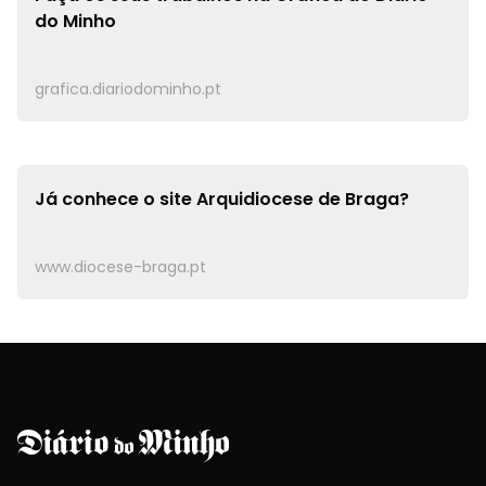
do Minho
grafica.diariodominho.pt
Já conhece o site
Arquidiocese de Braga?
www.diocese-braga.pt