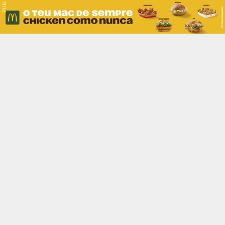
PUB.
Braga
Região
Desporto
Religião
Nacional
Internacional