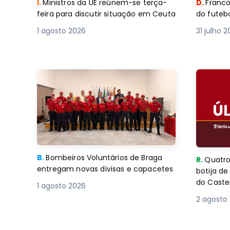
I.
Ministros da UE reúnem-se terça-
D.
Franco
feira para discutir situação em Ceuta
do futebo
1 agosto 2026
31 julho 
B.
Bombeiros Voluntários de Braga
R.
Quatro
entregam novas divisas e capacetes
botija d
do Caste
1 agosto 2026
2 agosto