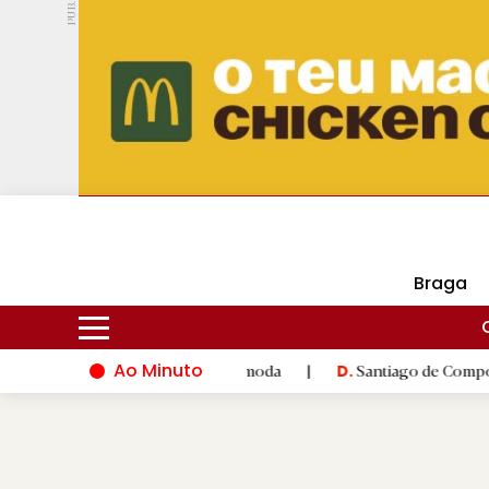
PUB.
DMtv
Hoje
17ºC
24ºC
Braga
Ao Minuto
 inovação do mundo da moda
|
Santiago de Compostela inaugura
D.