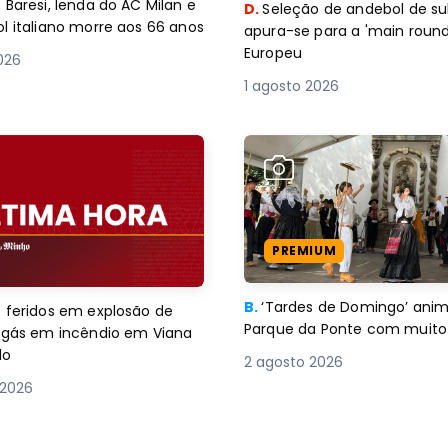
 Baresi, lenda do AC Milan e
D.
Seleção de andebol de su
l italiano morre aos 66 anos
apura-se para a 'main round
Europeu
2026
1 agosto 2026
PREMIUM
B.
‘Tardes de Domingo’ an
 feridos em explosão de
Parque da Ponte com muito 
e gás em incêndio em Viana
lo
2 agosto 2026
 2026