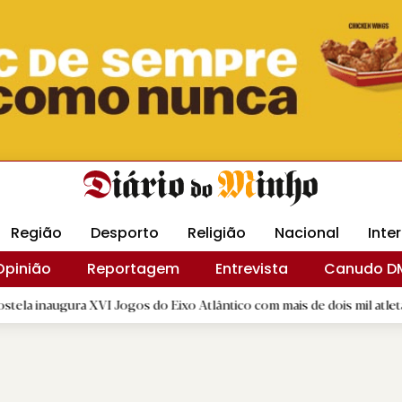
Revista Minha
Gráfica DM
Livraria DM
Arquidio
Região
Desporto
Religião
Nacional
Inte
Opinião
Reportagem
Entrevista
Canudo D
 XVI Jogos do Eixo Atlântico com mais de dois mil atletas
|
R.