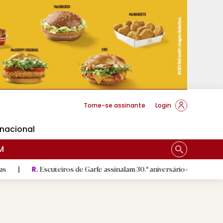
cese Braga
Torne-se assinante
Login
rnacional
M
Escuteiros de Garfe assinalam 30.º aniversário em setembro
|
R.