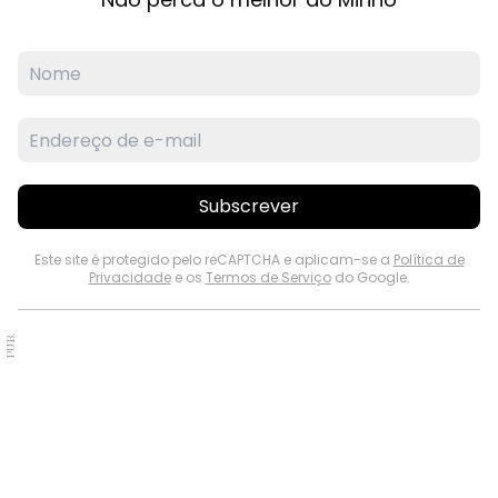
Subscrever
Este site é protegido pelo reCAPTCHA e aplicam-se a
Política de
Privacidade
e os
Termos de Serviço
do Google.
PUB.