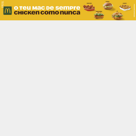
PUB.
Braga
Região
Desporto
Religião
Nacional
Internacional