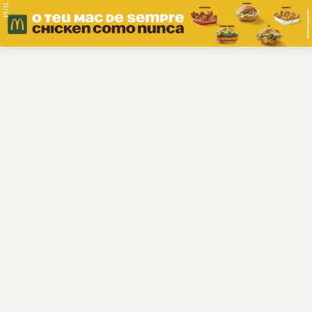
PUB.
Braga
Região
Desporto
Religião
Nacional
Internacional