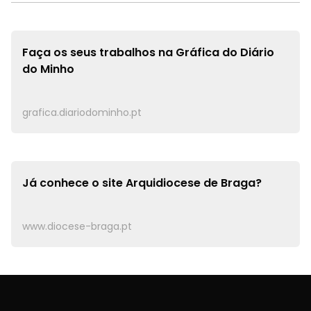
Faça os seus trabalhos na
Gráfica do Diário
do Minho
grafica.diariodominho.pt
Já conhece o site
Arquidiocese de Braga?
www.diocese-braga.pt