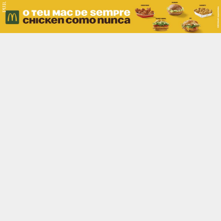
PUB.
Braga
Região
Desporto
Religião
Nacional
Internacional