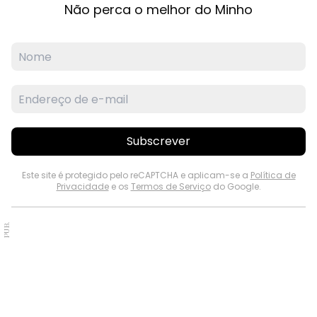
Não perca o melhor do Minho
Subscrever
Este site é protegido pelo reCAPTCHA e aplicam-se a
Política de
Privacidade
e os
Termos de Serviço
do Google.
PUB.