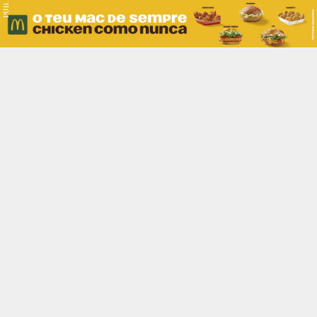
PUB.
Braga
Região
Desporto
Religião
Nacional
Internacional