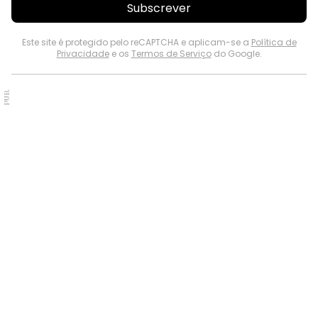
Subscrever
Este site é protegido pelo reCAPTCHA e aplicam-se a
Política de
Privacidade
e os
Termos de Serviço
do Google.
PUB.