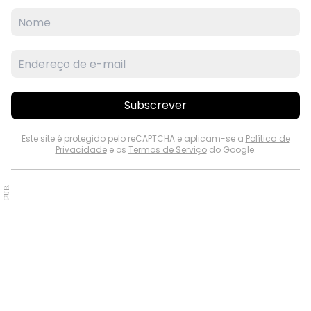
Subscrever
Este site é protegido pelo reCAPTCHA e aplicam-se a
Política de
Privacidade
e os
Termos de Serviço
do Google.
PUB.