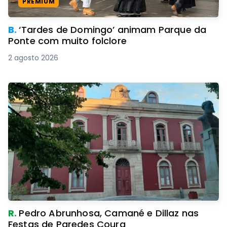
PREMIUM
B.
‘Tardes de Domingo’ animam Parque da
Ponte com muito folclore
2 agosto 2026
R.
Pedro Abrunhosa, Camané e Dillaz nas
Festas de Paredes Coura