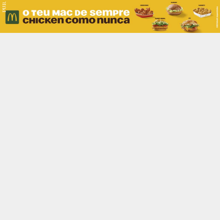
PUB.
Braga
Região
Desporto
Religião
Nacional
Internacional