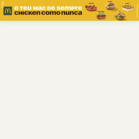
PUB.
Braga
Região
Desporto
Religião
Nacional
Internacional