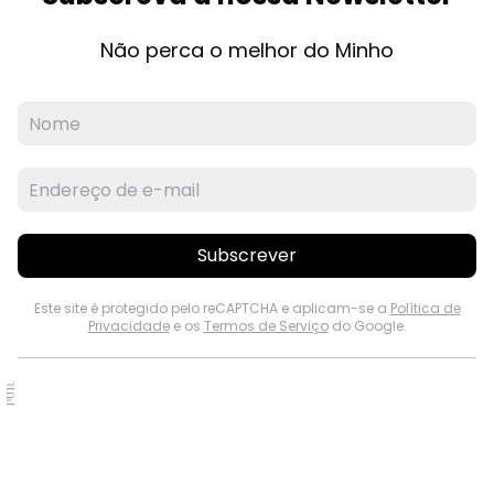
Não perca o melhor do Minho
Subscrever
Este site é protegido pelo reCAPTCHA e aplicam-se a
Política de
Privacidade
e os
Termos de Serviço
do Google.
PUB.