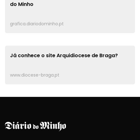
do Minho
grafica.diariodominho.pt
Já conhece o site
Arquidiocese de Braga?
www.diocese-braga.pt