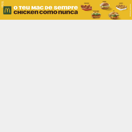
PUB.
Braga
Região
Desporto
Religião
Nacional
Internacional