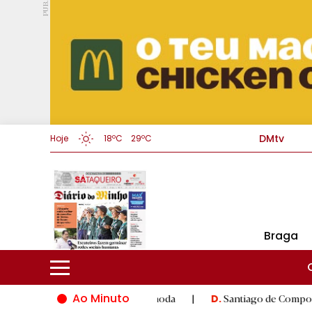
PUB.
DMtv
Hoje
18ºC
29ºC
Braga
Ao Minuto
novação do mundo da moda
|
Santiago de Compostela inaugura X
D.