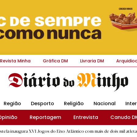
Revista Minha
Gráfica DM
Livraria DM
Arquidio
Região
Desporto
Religião
Nacional
Inte
Opinião
Reportagem
Entrevista
Canudo D
VI Jogos do Eixo Atlântico com mais de dois mil atletas
|
GD 
D.