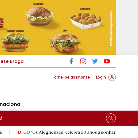
cese Braga
Torne-se assinante
Login
rnacional
M
“Os Alegrienses" celebra 50 anos a sonhar com «casa própria»
|