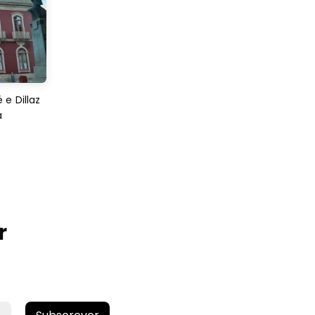
e Dillaz
a
r